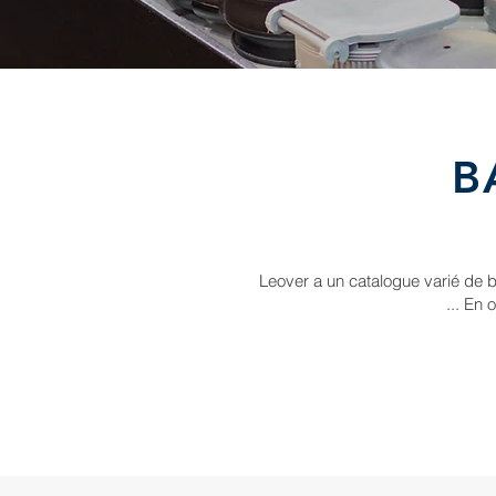
B
Leover a un catalogue varié de ba
...
En o